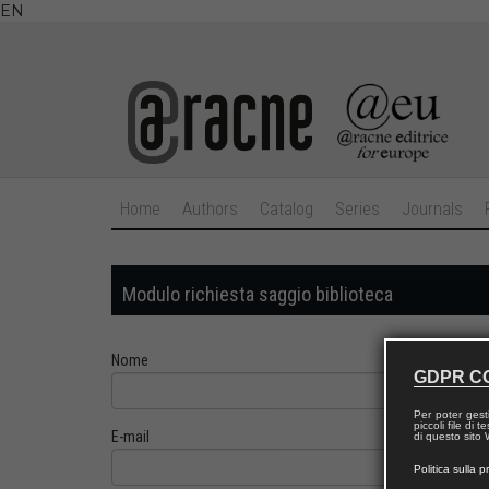
EN
Home
Authors
Catalog
Series
Journals
Modulo richiesta saggio biblioteca
Nome
GDPR C
Per poter gest
piccoli file di
E-mail
di questo sito W
Politica sulla p