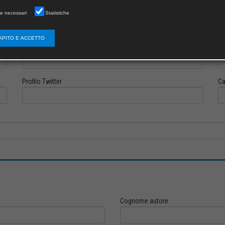
e necessari
Statistiche
APITO E ACCETTO
Profilo Instagram
Pr
Profilo Twitter
Ca
Cognome autore