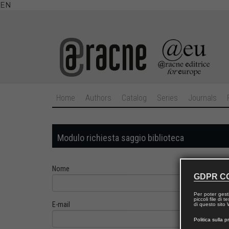
EN
Home
Authors
Catalog
Series
Journals
Modulo richiesta saggio biblioteca
Nome
GDPR C
Per poter gest
piccoli file di
E-mail
di questo sito W
Politica sulla p