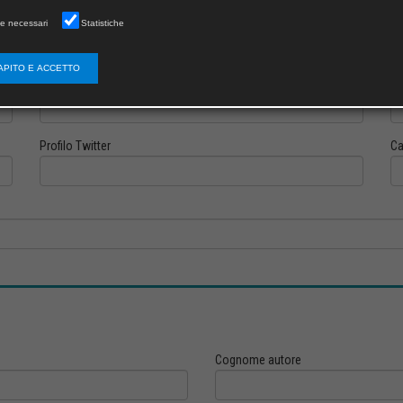
e necessari
Statistiche
APITO E ACCETTO
Profilo Instagram
Pr
Profilo Twitter
Ca
Cognome autore