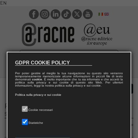
EN
GDPR COOKIE POLICY
Per poter gestire al meglio la tua navigazione su questo sito verranno
temporaneamente memorizzate alcune informazioni in piccoli file di testo
denominati
cookie
. È molto importante che tu sia informato e che accetti la
politica sulla privacy e sui cookie di questo sito Web. Per ulteriori
informazioni, leggi la nostra politica sulla privacy e sui cookie.
Politica sulla privacy e sui cookie
Privacy e innovazione
Cookie necessari
Studi e ricerche sulla protezione dei dati personali nell’era digitale
Statistiche
Area 12 – Law