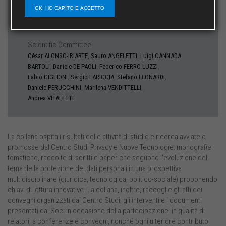
OK, HO CAPITO E ACCETTO
Director
Riccardo ACCIAI
Scientific Committee
,
,
César
ALONSO-IRIARTE
Sauro
ANGELETTI
Luigi
CANNADA
,
,
,
BARTOLI
Daniele
DE PAOLI
Federico
FERRO-LUZZI
,
,
,
Fabio
GIGLIONI
Sergio
LARICCIA
Stefano
LEONARDI
,
,
Daniele
PERUCCHINI
Marilena
VENDITTELLI
Andrea
VITALETTI
La collana ospita i risultati delle attività di studio e ricerca avviate o
promosse dal Centro Studi Privacy e Nuove Tecnologie: monografie
tematiche, raccolte di scritti e paper che seguono l’evoluzione del
tema della protezione dei dati personali in una prospettiva
multidisciplinare (giuridica, tecnologica, politico-sociale) proponendo
chiavi di lettura innovative. La collana, inoltre, raccoglie gli atti dei
convegni organizzati dal Centro Studi, gli interventi e i documenti
presentati dai Soci in occasione della partecipazione, in qualità di
relatori, a conferenze e convegni, nonché ogni ulteriore contributo