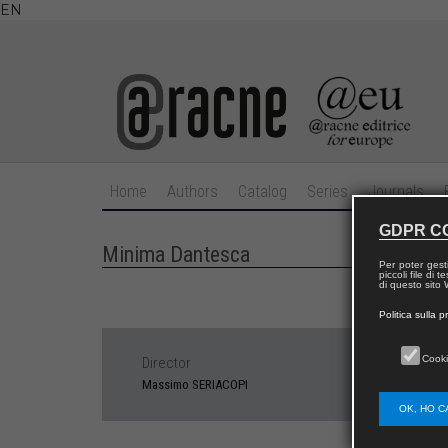
EN
Home
Authors
Catalog
Series
Journals
GDPR C
Minima Dantesca
Per poter gest
piccoli file di
di questo sito W
Politica sulla p
Cooki
Director
Massimo SERIACOPI
OK, HO C