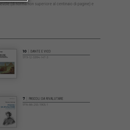
agevole (di norma non superiore al centinaio di pagine) e
|
10
DANTE E VICO
979-12-5994-147-3
|
7
PASCOLI DA RIVALUTARE
978-88-255-1905-1