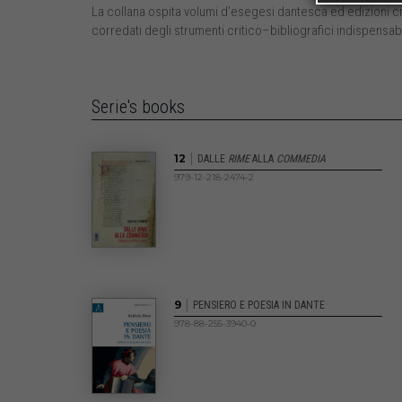
La collana ospita volumi d’esegesi dantesca ed edizioni crit
corredati degli strumenti critico–bibliografici indispensabi
Serie's books
|
12
DALLE
RIME
ALLA
COMMEDIA
979-12-218-2474-2
|
9
PENSIERO E POESIA IN DANTE
978-88-255-3940-0