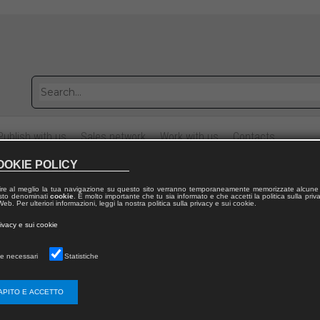
Publish with us
Sales network
Work with us
Contacts
OOKIE POLICY
ire al meglio la tua navigazione su questo sito verranno temporaneamente memorizzate alcune 
 testo denominati
cookie
. È molto importante che tu sia informato e che accetti la politica sulla priv
eb. Per ulteriori informazioni, leggi la nostra politica sulla privacy e sui cookie.
rivacy e sui cookie
e necessari
Statistiche
APITO E ACCETTO