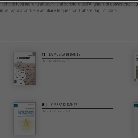
iche di testi inerenti all’opera e al pensiero dell’Alighieri, di consistenza 
li per approfondire e ampliare le questioni trattate dagli studiosi.
|
11
LA MUSICA DI DANTE
979-12-218-0317-4
|
8
L’OMBRA DI DANTE
978-88-255-2819-0