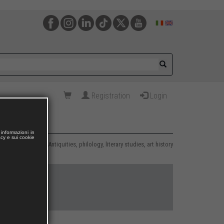
Registration
Login
informazioni in
acy e sui cookie
Area 10 – Antiquities, philology, literary studies, art history