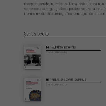
recepire ricerche innovative sull’area mediterranea in un 
socioeconomico, geografico e politico-istituzionale e ai loro
inserirsi nel dibattito storiografico, consegnando ai letto
Serie's books
|
18
ALFREDO BISIGNANI
979-12-218-2639-5
|
15
ABBAS, EPISCOPUS, DOMINUS
979-12-218-1640-2