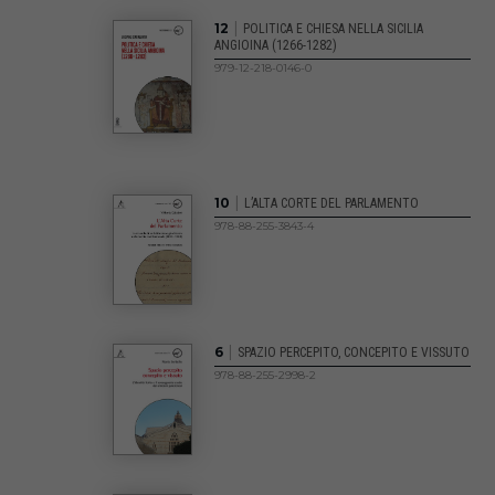
|
12
POLITICA E CHIESA NELLA SICILIA
ANGIOINA (1266-1282)
979-12-218-0146-0
|
10
L’ALTA CORTE DEL PARLAMENTO
978-88-255-3843-4
|
6
SPAZIO PERCEPITO, CONCEPITO E VISSUTO
978-88-255-2998-2