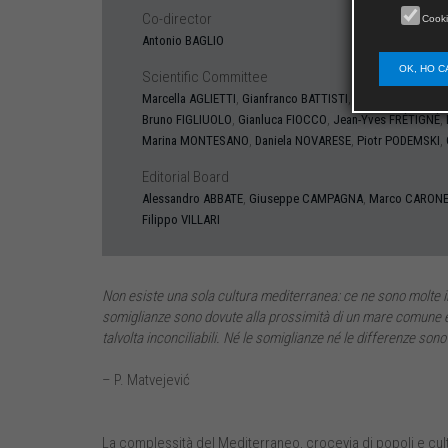
Co-director
Cooki
Antonio BAGLIO
OK, HO C
Scientific Committee
,
,
Marcella
AGLIETTI
Gianfranco
BATTISTI
Francesco
BENIG
,
,
,
Bruno
FIGLIUOLO
Gianluca
FIOCCO
Jean-Yves
FRÉTIGNÉ
,
,
,
Marina
MONTESANO
Daniela
NOVARESE
Piotr
PODEMSKI
Editorial Board
,
,
Alessandro
ABBATE
Giuseppe
CAMPAGNA
Marco
CARON
Filippo
VILLARI
Non esiste una sola cultura mediterranea: ce ne sono molte in s
somiglianze sono dovute alla prossimità di un mare comune e a
talvolta inconciliabili. Né le somiglianze né le differenze sono
– P. Matvejević
La complessità del Mediterraneo, crocevia di popoli e cult