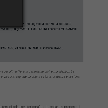
,
,
,
,
ARA
Pietro
DALENA
Pio Eugenio
DI RIENZO
Santi
FEDELE
,
,
,
a
MAFRICI
Luigi
MASCILLI MIGLIORINI
Leonardo
MERCATANTI
,
,
,
e
PANTANO
Vincenzo
PINTAUDI
Francesco
TIGANI
 per altri differenti, raramente uniti e mai identici. Le
renze sono segnate da origini e storia, credenze e costumi,
 temi di indagine storiografica. La collana si propone di