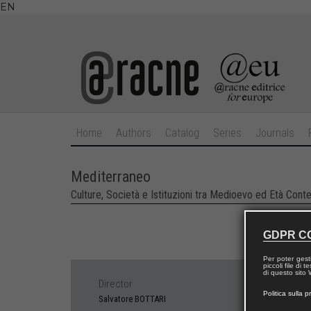
EN
Home
Authors
Catalog
Series
Journals
Mediterraneo
Culture, Società e Istituzioni tra Medioevo ed Età Con
GDPR C
Per poter gest
piccoli file di
di questo sito W
Director
Politica sulla p
Salvatore BOTTARI