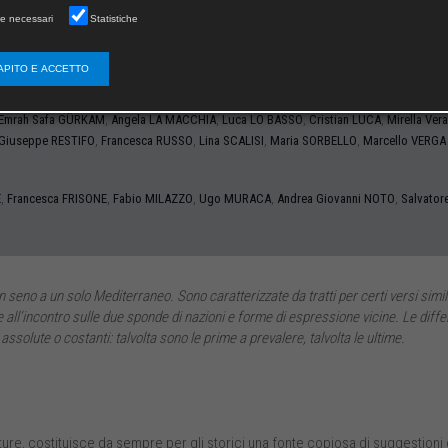
e necessari
Statistiche
APITO E ACCETTO
,
,
,
,
,
NO
Giuseppe
BOTTARO
Nicolò
BUCARIA
Vittoria
CALABRÒ
Dario
CARONITI
Luigi
CHI
,
,
,
,
Emrah Safa
GÜRKAM
Angela
LA MACCHIA
Luca
LO BASSO
Cristian
LUCA
Mirella Ver
,
,
,
,
Giuseppe
RESTIFO
Francesca
RUSSO
Lina
SCALISI
Maria
SORBELLO
Marcello
VERGA
,
,
,
,
,
E
Francesca
FRISONE
Fabio
MILAZZO
Ugo
MURACA
Andrea Giovanni
NOTO
Salvator
eno a un solo Mediterraneo. Sono caratterizzate da tratti per certi versi simili e
ll’incontro sulle due sponde di nazioni e forme di espressione vicine. Le diffe
 assolute o costanti: talvolta sono le prime a prevalere, talvolta le ultime.
ure, costituisce da sempre per gli storici una fonte copiosa di suggestioni e