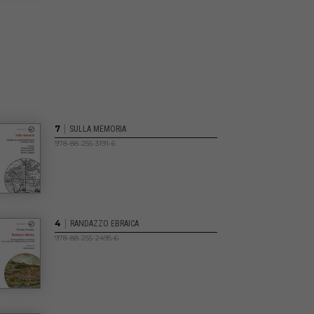
|
7
SULLA MEMORIA
978-88-255-3191-6
|
4
RANDAZZO EBRAICA
978-88-255-2495-6