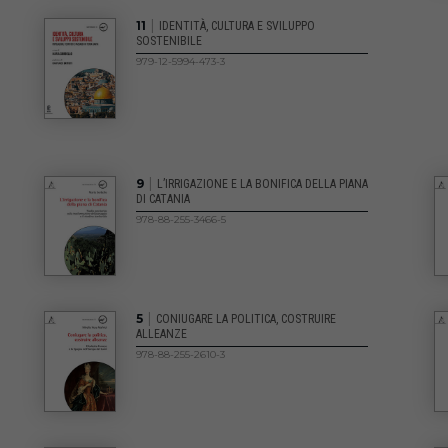
|
11
IDENTITÀ, CULTURA E SVILUPPO
SOSTENIBILE
979-12-5994-473-3
|
9
L’IRRIGAZIONE E LA BONIFICA DELLA PIANA
DI CATANIA
978-88-255-3466-5
|
5
CONIUGARE LA POLITICA, COSTRUIRE
ALLEANZE
978-88-255-2610-3