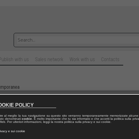
Publish with us
Sales network
Work with us
Contacts
temporanea
OOKIE POLICY
ire al meglio la tua navigazione su questo sito verranno temporaneamente memorizzate alcune 
 testo denominati
cookie
. È molto importante che tu sia informato e che accetti la politica sulla priv
eb. Per ulteriori informazioni, leggi la nostra politica sulla privacy e sui cookie.
rivacy e sui cookie