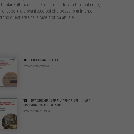
icolare attenzione alle tematiche di carattere culturale,
uti di esperti e giovani studiosi che possano utilmente
tono quest’area nella fase storica attuale.
|
16
GIULIO ANDREOTTI
979-12-218-1760-7
|
13
RETORICHE, IDEE E VICENDE DEL LUNGO
RISORGIMENTO ITALIANO
979-12-218-0467-6