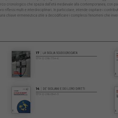
arco cronologico che spazia dall’età medievale alla contemporanea, con part
 riflessi multi e interdisciplinari. In particolare, intende ospitare i contrib
ri una chiave ermeneutica utile a decodificare i complessi fenomeni che inves
|
17
LA SICILIA SCUDOCROCIATA
979-12-218-1754-6
|
14
DE’ SICILIANI E DEI LORO DIRITTI
979-12-218-0541-3