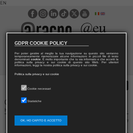
EN
GDPR COOKIE POLICY
Per poter gestire al meglio la tua navigazione su questo sito verranno
temporaneamente memorizzate alcune informazioni in piccoli file di testo
denominati
cookie
. È molto importante che tu sia informato e che accetti la
politica sulla privacy e sui cookie di questo sito Web. Per ulteriori
informazioni, leggi la nostra politica sulla privacy e sui cookie.
Politica sulla privacy e sui cookie
Cookie necessari
Cabiria
Statistiche
Historia contemporánea y cine
Area 10 – Antiquities, philology, literary studies, art history
OK, HO CAPITO E ACCETTO