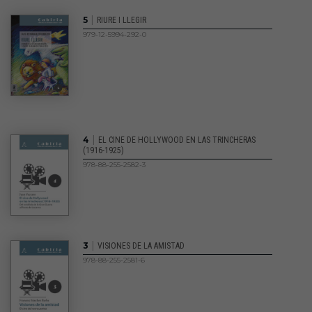
|
5
RIURE I LLEGIR
979-12-5994-292-0
|
4
EL CINE DE HOLLYWOOD EN LAS TRINCHERAS
(1916-1925)
978-88-255-2582-3
|
3
VISIONES DE LA AMISTAD
978-88-255-2581-6