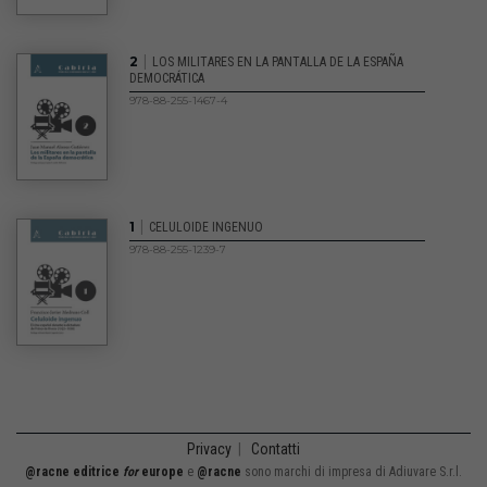
|
2
LOS MILITARES EN LA PANTALLA DE LA ESPAÑA
DEMOCRÁTICA
978-88-255-1467-4
|
1
CELULOIDE INGENUO
978-88-255-1239-7
Privacy
|
Contatti
@racne editrice
for
europe
e
@racne
sono marchi di impresa di Adiuvare S.r.l.