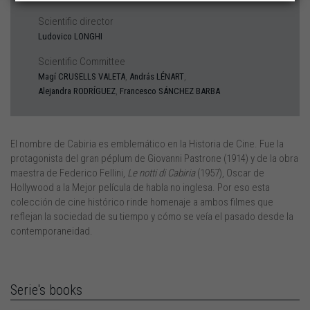
Scientific director
Ludovico LONGHI
Scientific Committee
,
,
Magí
CRUSELLS VALETA
András
LÉNART
,
Alejandra
RODRÍGUEZ
Francesco
SÁNCHEZ BARBA
El nombre de Cabiria es emblemático en la Historia de Cine. Fue la
protagonista del gran péplum de Giovanni Pastrone (1914) y de la obra
maestra de Federico Fellini,
Le notti di Cabiria
(1957), Oscar de
Hollywood a la Mejor película de habla no inglesa. Por eso esta
colección de cine histórico rinde homenaje a ambos filmes que
reflejan la sociedad de su tiempo y cómo se veía el pasado desde la
contemporaneidad.
Serie's books