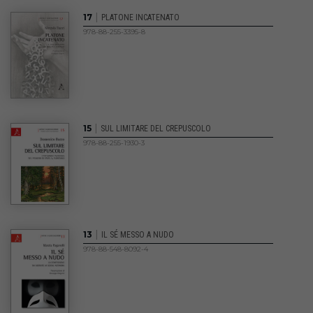
|
17
PLATONE INCATENATO
978-88-255-3395-8
|
15
SUL LIMITARE DEL CREPUSCOLO
978-88-255-1930-3
|
13
IL SÉ MESSO A NUDO
978-88-548-8092-4