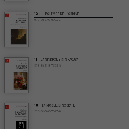
|
12
IL PÒLEMOS DELL’ORDINE
978-88-548-8083-2
|
11
LA SINDROME DI SIRACUSA
978-88-548-7679-8
|
10
LA MOGLIE DI SOCRATE
978-88-548-7347-6