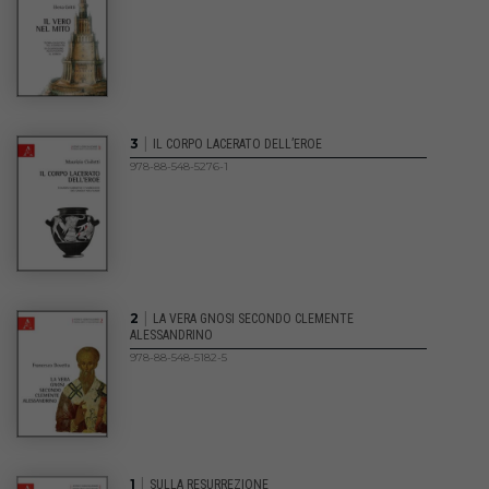
|
3
IL CORPO LACERATO DELL’EROE
978-88-548-5276-1
|
2
LA VERA GNOSI SECONDO CLEMENTE
ALESSANDRINO
978-88-548-5182-5
|
1
SULLA RESURREZIONE