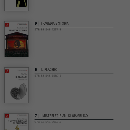
|
9
TRAGEDIA E STORIA
978-88-548-7257-8
|
8
IL PLACEBO
978-88-548-6987-5
|
7
I MISTERI EGIZIANI DI GIAMBLICO
978-88-548-6952-3