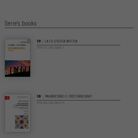
Serie's books
|
19
LA FILOSOFIA ANTICA
979-12-218-2666-1
|
18
PAGANESIMO E CRISTIANESIMO
978-88-255-3820-5