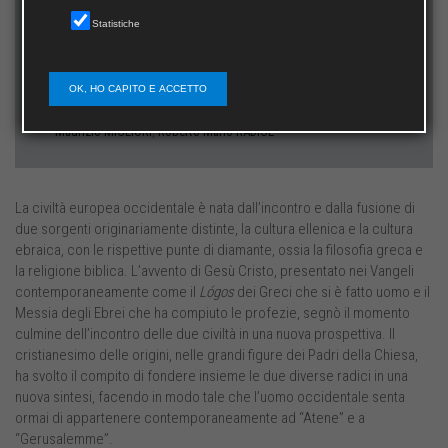
Statistiche
Director
Giuseppe GIRGENTI
Scientific Committee
OK, HO CAPITO E ACCETTO
,
,
Werner
BEIERWALTES
Elisabetta
CATTANEI
,
Maurizio
MIGLIORI
Roberto Mario
RADICE
La civiltà europea occidentale è nata dall’incontro e dalla fusione di
due sorgenti originariamente distinte, la cultura ellenica e la cultura
ebraica, con le rispettive punte di diamante, ossia la filosofia greca e
la religione biblica. L’avvento di Gesù Cristo, presentato nei Vangeli
contemporaneamente come il
Lógos
dei Greci che si è fatto uomo e il
Messia degli Ebrei che ha compiuto le profezie, segnò il momento
culmine dell’incontro delle due civiltà in una nuova prospettiva. Il
cristianesimo delle origini, nelle grandi figure dei Padri della Chiesa,
ha svolto il compito di fondere insieme le due diverse radici in una
nuova sintesi, facendo in modo tale che l’uomo occidentale senta
ormai di appartenere contemporaneamente ad “Atene” e a
“Gerusalemme”.