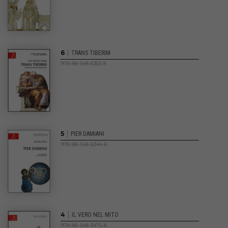
|
6
TRANS TIBERIM
978-88-548-6353-8
|
5
PIER DAMIANI
978-88-548-6344-6
|
4
IL VERO NEL MITO
978-88-548-5475-8