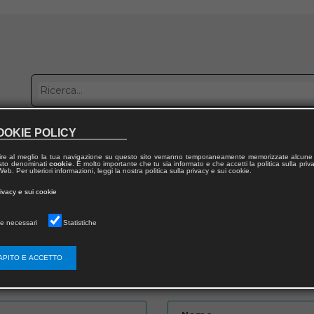
OOKIE POLICY
bblica con noi
Distribuzione
Lavora con noi
Contatti
ire al meglio la tua navigazione su questo sito verranno temporaneamente memorizzate alcune 
 testo denominati
cookie
. È molto importante che tu sia informato e che accetti la politica sulla priv
eb. Per ulteriori informazioni, leggi la nostra politica sulla privacy e sui cookie.
to
rivacy e sui cookie
e necessari
Statistiche
APITO E ACCETTO
Password