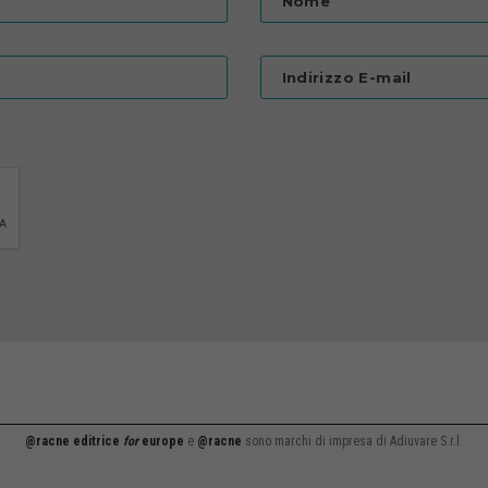
Nome
Indirizzo E-mail
@racne editrice
for
europe
e
@racne
sono marchi di impresa di Adiuvare S.r.l.