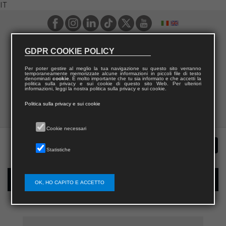
IT
GDPR COOKIE POLICY
Per poter gestire al meglio la tua navigazione su questo sito verranno
temporaneamente memorizzate alcune informazioni in piccoli file di testo
denominati
cookie
. È molto importante che tu sia informato e che accetti la
politica sulla privacy e sui cookie di questo sito Web. Per ulteriori
informazioni, leggi la nostra politica sulla privacy e sui cookie.
Politica sulla privacy e sui cookie
Cookie necessari
Statistiche
Registrazione nuovo utente per acquisti sul sito
OK, HO CAPITO E ACCETTO