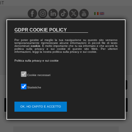
IT
GDPR COOKIE POLICY
Per poter gestire al meglio la tua navigazione su questo sito verranno
temporaneamente memorizzate alcune informazioni in piccoli file di testo
denominati
cookie
. È molto importante che tu sia informato e che accetti la
politica sulla privacy e sui cookie di questo sito Web. Per ulteriori
informazioni, leggi la nostra politica sulla privacy e sui cookie.
Politica sulla privacy e sui cookie
Cookie necessari
Statistiche
Registrazione nuovo utente per acquisti sul sito
OK, HO CAPITO E ACCETTO