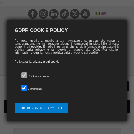
IT
GDPR COOKIE POLICY
Per poter gestire al meglio la tua navigazione su questo sito verranno
temporaneamente memorizzate alcune informazioni in piccoli file di testo
denominati
cookie
. È molto importante che tu sia informato e che accetti la
politica sulla privacy e sui cookie di questo sito Web. Per ulteriori
informazioni, leggi la nostra politica sulla privacy e sui cookie.
Politica sulla privacy e sui cookie
Cookie necessari
Statistiche
Registrazione nuovo utente per acquisti sul sito
OK, HO CAPITO E ACCETTO