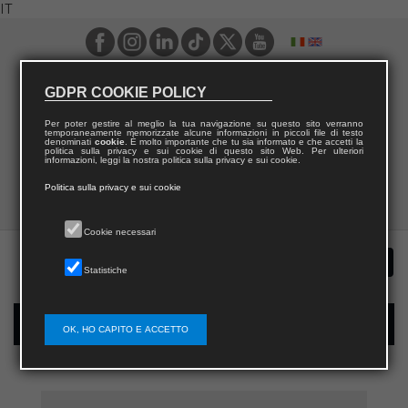
IT
GDPR COOKIE POLICY
Per poter gestire al meglio la tua navigazione su questo sito verranno
temporaneamente memorizzate alcune informazioni in piccoli file di testo
denominati
cookie
. È molto importante che tu sia informato e che accetti la
politica sulla privacy e sui cookie di questo sito Web. Per ulteriori
informazioni, leggi la nostra politica sulla privacy e sui cookie.
Politica sulla privacy e sui cookie
Cookie necessari
Statistiche
Registrazione nuovo utente per acquisti sul sito
OK, HO CAPITO E ACCETTO