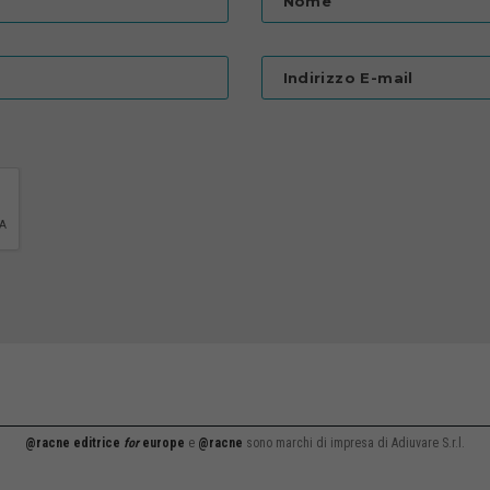
Nome
Indirizzo E-mail
@racne editrice
for
europe
e
@racne
sono marchi di impresa di Adiuvare S.r.l.