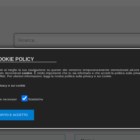
OOKIE POLICY
bblica con noi
Distribuzione
Lavora con noi
Contatti
ire al meglio la tua navigazione su questo sito verranno temporaneamente memorizzate alcune 
 testo denominati
cookie
. È molto importante che tu sia informato e che accetti la politica sulla priv
eb. Per ulteriori informazioni, leggi la nostra politica sulla privacy e sui cookie.
to
rivacy e sui cookie
e necessari
Statistiche
APITO E ACCETTO
Password