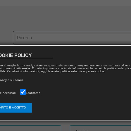
OOKIE POLICY
bblica con noi
Distribuzione
Lavora con noi
Contatti
ire al meglio la tua navigazione su questo sito verranno temporaneamente memorizzate alcune 
 testo denominati
cookie
. È molto importante che tu sia informato e che accetti la politica sulla priv
eb. Per ulteriori informazioni, leggi la nostra politica sulla privacy e sui cookie.
to
rivacy e sui cookie
e necessari
Statistiche
APITO E ACCETTO
Password