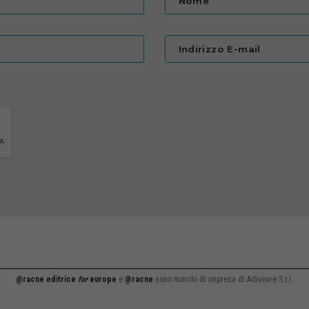
Nome
Indirizzo E-mail
@racne editrice
for
europe
e
@racne
sono marchi di impresa di Adiuvare S.r.l.