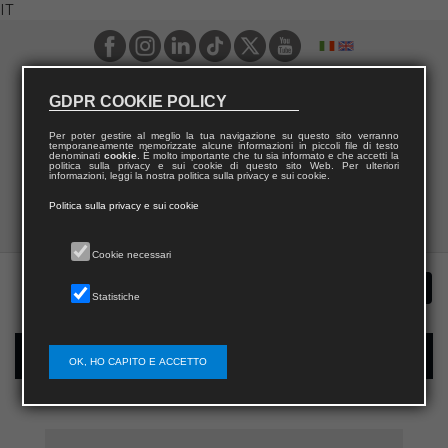
IT
GDPR COOKIE POLICY
Per poter gestire al meglio la tua navigazione su questo sito verranno
temporaneamente memorizzate alcune informazioni in piccoli file di testo
denominati
cookie
. È molto importante che tu sia informato e che accetti la
politica sulla privacy e sui cookie di questo sito Web. Per ulteriori
informazioni, leggi la nostra politica sulla privacy e sui cookie.
Politica sulla privacy e sui cookie
Cookie necessari
Statistiche
Registrazione nuovo utente per acquisti sul sito
OK, HO CAPITO E ACCETTO