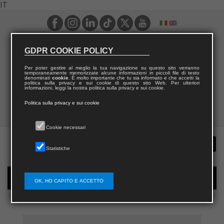
IT
GDPR COOKIE POLICY
Per poter gestire al meglio la tua navigazione su questo sito verranno
temporaneamente memorizzate alcune informazioni in piccoli file di testo
denominati
cookie
. È molto importante che tu sia informato e che accetti la
politica sulla privacy e sui cookie di questo sito Web. Per ulteriori
informazioni, leggi la nostra politica sulla privacy e sui cookie.
Politica sulla privacy e sui cookie
Cookie necessari
Statistiche
Registrazione nuovo utente per acquisti sul sito
OK, HO CAPITO E ACCETTO