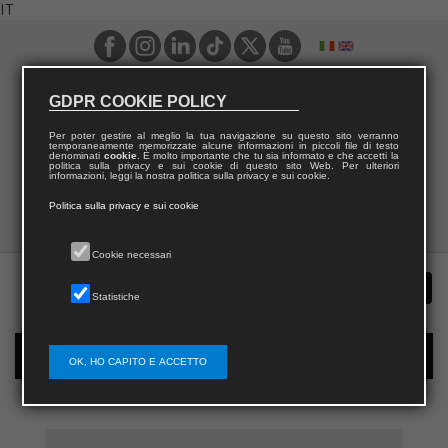
IT
GDPR COOKIE POLICY
Per poter gestire al meglio la tua navigazione su questo sito verranno
temporaneamente memorizzate alcune informazioni in piccoli file di testo
denominati
cookie
. È molto importante che tu sia informato e che accetti la
politica sulla privacy e sui cookie di questo sito Web. Per ulteriori
informazioni, leggi la nostra politica sulla privacy e sui cookie.
Politica sulla privacy e sui cookie
Cookie necessari
Statistiche
Registrazione nuovo utente per acquisti sul sito
OK, HO CAPITO E ACCETTO