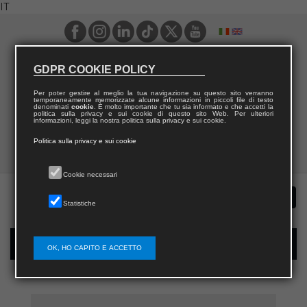
IT
GDPR COOKIE POLICY
Per poter gestire al meglio la tua navigazione su questo sito verranno
temporaneamente memorizzate alcune informazioni in piccoli file di testo
denominati
cookie
. È molto importante che tu sia informato e che accetti la
politica sulla privacy e sui cookie di questo sito Web. Per ulteriori
informazioni, leggi la nostra politica sulla privacy e sui cookie.
Politica sulla privacy e sui cookie
Cookie necessari
Statistiche
Registrazione nuovo utente per acquisti sul sito
OK, HO CAPITO E ACCETTO