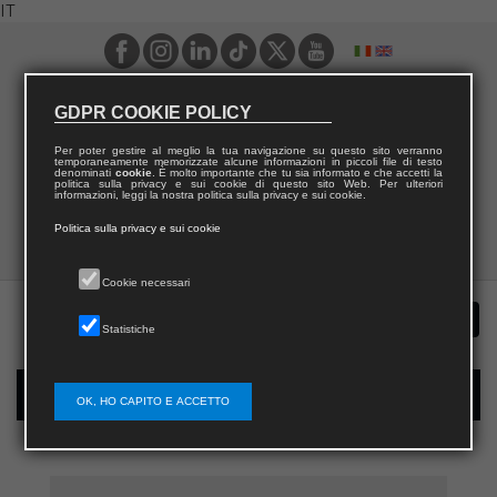
IT
GDPR COOKIE POLICY
Per poter gestire al meglio la tua navigazione su questo sito verranno
temporaneamente memorizzate alcune informazioni in piccoli file di testo
denominati
cookie
. È molto importante che tu sia informato e che accetti la
politica sulla privacy e sui cookie di questo sito Web. Per ulteriori
informazioni, leggi la nostra politica sulla privacy e sui cookie.
Politica sulla privacy e sui cookie
Cookie necessari
Statistiche
Registrazione nuovo utente per acquisti sul sito
OK, HO CAPITO E ACCETTO