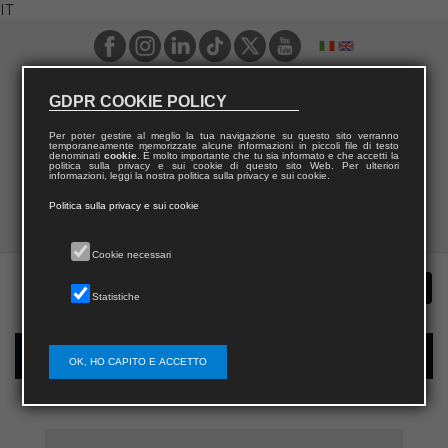
IT
GDPR COOKIE POLICY
Per poter gestire al meglio la tua navigazione su questo sito verranno
temporaneamente memorizzate alcune informazioni in piccoli file di testo
denominati
cookie
. È molto importante che tu sia informato e che accetti la
politica sulla privacy e sui cookie di questo sito Web. Per ulteriori
informazioni, leggi la nostra politica sulla privacy e sui cookie.
Politica sulla privacy e sui cookie
Cookie necessari
Statistiche
Registrazione nuovo utente per acquisti sul sito
OK, HO CAPITO E ACCETTO