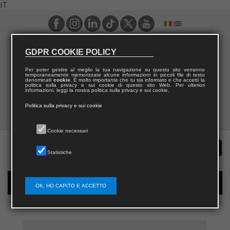
IT
GDPR COOKIE POLICY
Per poter gestire al meglio la tua navigazione su questo sito verranno
temporaneamente memorizzate alcune informazioni in piccoli file di testo
denominati
cookie
. È molto importante che tu sia informato e che accetti la
politica sulla privacy e sui cookie di questo sito Web. Per ulteriori
informazioni, leggi la nostra politica sulla privacy e sui cookie.
Politica sulla privacy e sui cookie
Cookie necessari
Statistiche
Registrazione nuovo utente per acquisti sul sito
OK, HO CAPITO E ACCETTO