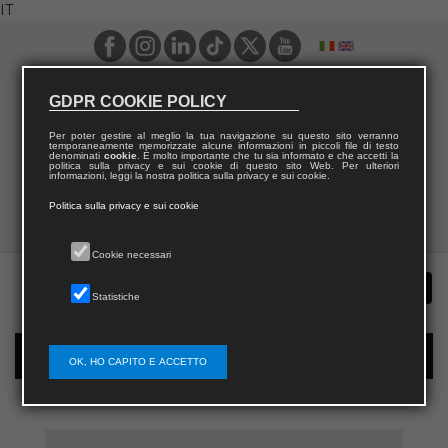
IT
GDPR COOKIE POLICY
Per poter gestire al meglio la tua navigazione su questo sito verranno
temporaneamente memorizzate alcune informazioni in piccoli file di testo
denominati
cookie
. È molto importante che tu sia informato e che accetti la
politica sulla privacy e sui cookie di questo sito Web. Per ulteriori
informazioni, leggi la nostra politica sulla privacy e sui cookie.
Politica sulla privacy e sui cookie
Cookie necessari
Statistiche
Registrazione nuovo utente per acquisti sul sito
OK, HO CAPITO E ACCETTO