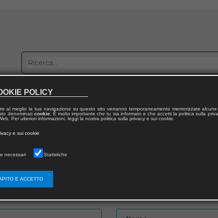
OOKIE POLICY
bblica con noi
Distribuzione
Lavora con noi
Contatti
ire al meglio la tua navigazione su questo sito verranno temporaneamente memorizzate alcune 
 testo denominati
cookie
. È molto importante che tu sia informato e che accetti la politica sulla priv
eb. Per ulteriori informazioni, leggi la nostra politica sulla privacy e sui cookie.
to
rivacy e sui cookie
e necessari
Statistiche
APITO E ACCETTO
Password