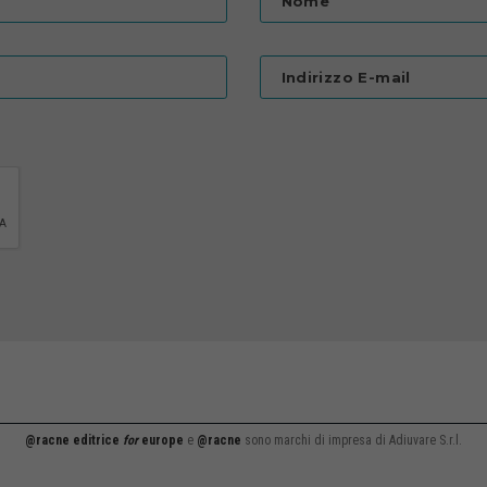
Nome
Indirizzo E-mail
@racne editrice
for
europe
e
@racne
sono marchi di impresa di Adiuvare S.r.l.