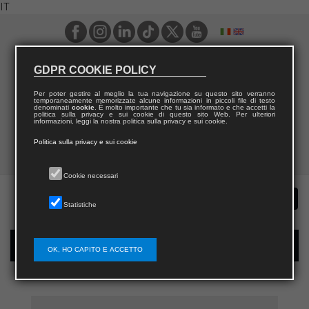
IT
GDPR COOKIE POLICY
Per poter gestire al meglio la tua navigazione su questo sito verranno
temporaneamente memorizzate alcune informazioni in piccoli file di testo
denominati
cookie
. È molto importante che tu sia informato e che accetti la
politica sulla privacy e sui cookie di questo sito Web. Per ulteriori
informazioni, leggi la nostra politica sulla privacy e sui cookie.
Politica sulla privacy e sui cookie
Cookie necessari
Statistiche
Registrazione nuovo utente per acquisti sul sito
OK, HO CAPITO E ACCETTO