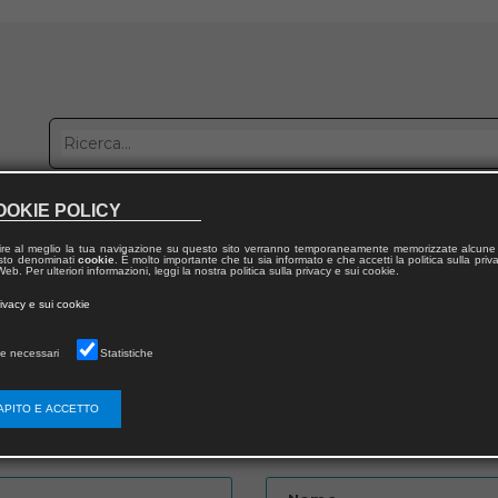
OOKIE POLICY
bblica con noi
Distribuzione
Lavora con noi
Contatti
ire al meglio la tua navigazione su questo sito verranno temporaneamente memorizzate alcune 
 testo denominati
cookie
. È molto importante che tu sia informato e che accetti la politica sulla priv
eb. Per ulteriori informazioni, leggi la nostra politica sulla privacy e sui cookie.
to
rivacy e sui cookie
e necessari
Statistiche
APITO E ACCETTO
Password