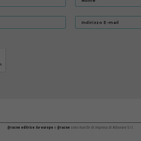
Nome
Indirizzo E-mail
@racne editrice
for
europe
e
@racne
sono marchi di impresa di Adiuvare S.r.l.