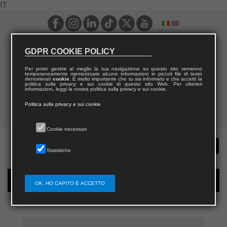
IT
GDPR COOKIE POLICY
Per poter gestire al meglio la tua navigazione su questo sito verranno
temporaneamente memorizzate alcune informazioni in piccoli file di testo
denominati
cookie
. È molto importante che tu sia informato e che accetti la
politica sulla privacy e sui cookie di questo sito Web. Per ulteriori
informazioni, leggi la nostra politica sulla privacy e sui cookie.
Politica sulla privacy e sui cookie
Cookie necessari
Statistiche
Registrazione nuovo utente per acquisti sul sito
OK, HO CAPITO E ACCETTO