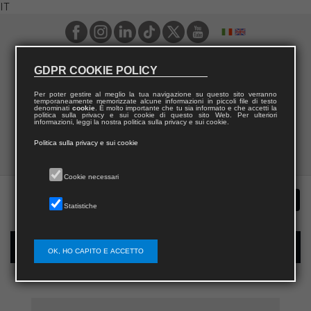
IT
GDPR COOKIE POLICY
Per poter gestire al meglio la tua navigazione su questo sito verranno
temporaneamente memorizzate alcune informazioni in piccoli file di testo
denominati
cookie
. È molto importante che tu sia informato e che accetti la
politica sulla privacy e sui cookie di questo sito Web. Per ulteriori
informazioni, leggi la nostra politica sulla privacy e sui cookie.
Politica sulla privacy e sui cookie
Cookie necessari
Statistiche
Registrazione nuovo utente per acquisti sul sito
OK, HO CAPITO E ACCETTO