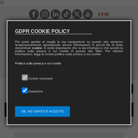
IT
GDPR COOKIE POLICY
Per poter gestire al meglio la tua navigazione su questo sito verranno
temporaneamente memorizzate alcune informazioni in piccoli file di testo
denominati
cookie
. È molto importante che tu sia informato e che accetti la
politica sulla privacy e sui cookie di questo sito Web. Per ulteriori
informazioni, leggi la nostra politica sulla privacy e sui cookie.
Politica sulla privacy e sui cookie
Cookie necessari
Statistiche
Registrazione nuovo utente per acquisti sul sito
OK, HO CAPITO E ACCETTO