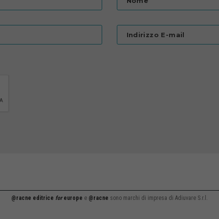
Nome
Indirizzo E-mail
@racne editrice
for
europe
e
@racne
sono marchi di impresa di Adiuvare S.r.l.