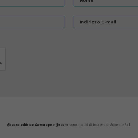
Nome
Indirizzo E-mail
@racne editrice
for
europe
e
@racne
sono marchi di impresa di Adiuvare S.r.l.