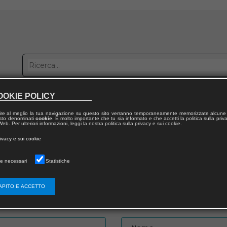
OOKIE POLICY
bblica con noi
Distribuzione
Lavora con noi
Contatti
ire al meglio la tua navigazione su questo sito verranno temporaneamente memorizzate alcune 
 testo denominati
cookie
. È molto importante che tu sia informato e che accetti la politica sulla priv
eb. Per ulteriori informazioni, leggi la nostra politica sulla privacy e sui cookie.
to
rivacy e sui cookie
e necessari
Statistiche
APITO E ACCETTO
Password