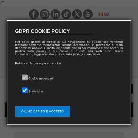
IT
GDPR COOKIE POLICY
Per poter gestire al meglio la tua navigazione su questo sito verranno
temporaneamente memorizzate alcune informazioni in piccoli file di testo
denominati
cookie
. È molto importante che tu sia informato e che accetti la
politica sulla privacy e sui cookie di questo sito Web. Per ulteriori
informazioni, leggi la nostra politica sulla privacy e sui cookie.
Politica sulla privacy e sui cookie
Cookie necessari
Statistiche
Registrazione nuovo utente per acquisti sul sito
OK, HO CAPITO E ACCETTO