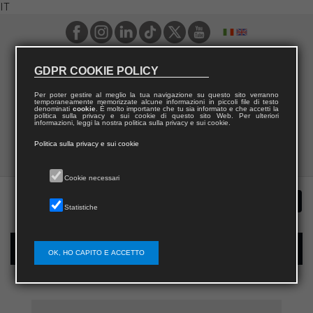
IT
GDPR COOKIE POLICY
Per poter gestire al meglio la tua navigazione su questo sito verranno
temporaneamente memorizzate alcune informazioni in piccoli file di testo
denominati
cookie
. È molto importante che tu sia informato e che accetti la
politica sulla privacy e sui cookie di questo sito Web. Per ulteriori
informazioni, leggi la nostra politica sulla privacy e sui cookie.
Politica sulla privacy e sui cookie
Cookie necessari
Statistiche
Registrazione nuovo utente per acquisti sul sito
OK, HO CAPITO E ACCETTO