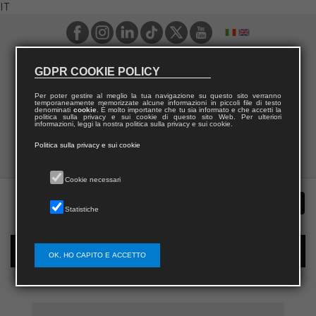
IT
GDPR COOKIE POLICY
Per poter gestire al meglio la tua navigazione su questo sito verranno
temporaneamente memorizzate alcune informazioni in piccoli file di testo
denominati
cookie
. È molto importante che tu sia informato e che accetti la
politica sulla privacy e sui cookie di questo sito Web. Per ulteriori
informazioni, leggi la nostra politica sulla privacy e sui cookie.
Politica sulla privacy e sui cookie
Cookie necessari
Statistiche
Registrazione nuovo utente per acquisti sul sito
OK, HO CAPITO E ACCETTO