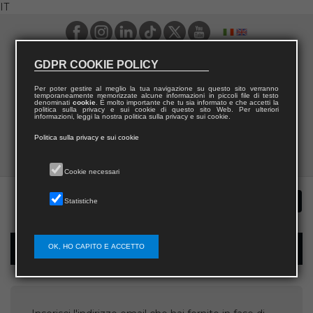
IT
GDPR COOKIE POLICY
Per poter gestire al meglio la tua navigazione su questo sito verranno
temporaneamente memorizzate alcune informazioni in piccoli file di testo
denominati
cookie
. È molto importante che tu sia informato e che accetti la
politica sulla privacy e sui cookie di questo sito Web. Per ulteriori
informazioni, leggi la nostra politica sulla privacy e sui cookie.
Politica sulla privacy e sui cookie
Cookie necessari
Statistiche
OK, HO CAPITO E ACCETTO
Recupera username