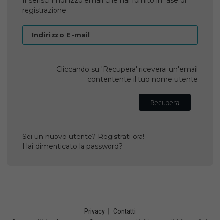
Inserisci l'indirizzo email che hai fornito in fase di
registrazione
Indirizzo E-mail
Cliccando su 'Recupera' riceverai un'email
contentente il tuo nome utente
Recupera
Sei un nuovo utente? Registrati ora!
Hai dimenticato la password?
Privacy
|
Contatti