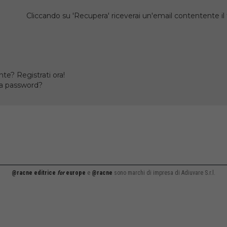
Cliccando su 'Recupera' riceverai un'email contentente 
te? Registrati ora!
la password?
@racne editrice
for
europe
e
@racne
sono marchi di impresa di Adiuvare S.r.l.