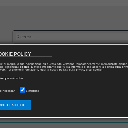
OOKIE POLICY
bblica con noi
Distribuzione
Lavora con noi
Contatti
ire al meglio la tua navigazione su questo sito verranno temporaneamente memorizzate alcune 
 testo denominati
cookie
. È molto importante che tu sia informato e che accetti la politica sulla priv
eb. Per ulteriori informazioni, leggi la nostra politica sulla privacy e sui cookie.
rivacy e sui cookie
e necessari
Statistiche
zo email che hai fornito in fase di registrazione
APITO E ACCETTO
ail