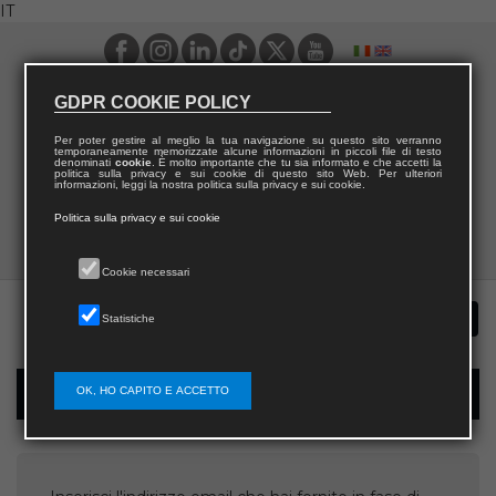
IT
GDPR COOKIE POLICY
Per poter gestire al meglio la tua navigazione su questo sito verranno
temporaneamente memorizzate alcune informazioni in piccoli file di testo
denominati
cookie
. È molto importante che tu sia informato e che accetti la
politica sulla privacy e sui cookie di questo sito Web. Per ulteriori
informazioni, leggi la nostra politica sulla privacy e sui cookie.
Politica sulla privacy e sui cookie
Cookie necessari
Statistiche
OK, HO CAPITO E ACCETTO
Recupera username