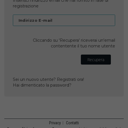
Inserisci l'indirizzo email che hai fornito in fase di
registrazione
Indirizzo E-mail
Cliccando su 'Recupera' riceverai un'email
contentente il tuo nome utente
Recupera
Sei un nuovo utente? Registrati ora!
Hai dimenticato la password?
Privacy
|
Contatti