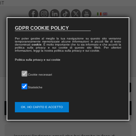
IT
GDPR COOKIE POLICY
Per poter gestire al meglio la tua navigazione su questo sito verranno
temporaneamente memorizzate alcune informazioni in piccoli file di testo
denominati
cookie
. È molto importante che tu sia informato e che accetti la
politica sulla privacy e sui cookie di questo sito Web. Per ulteriori
informazioni, leggi la nostra politica sulla privacy e sui cookie.
Politica sulla privacy e sui cookie
Cookie necessari
Statistiche
OK, HO CAPITO E ACCETTO
Recupera username