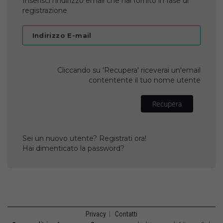
Inserisci l'indirizzo email che hai fornito in fase di
registrazione
Indirizzo E-mail
Cliccando su 'Recupera' riceverai un'email
contentente il tuo nome utente
Recupera
Sei un nuovo utente? Registrati ora!
Hai dimenticato la password?
Privacy
|
Contatti