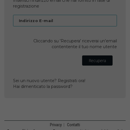
Inserisci l'indirizzo email che hai fornito in fase di
registrazione
Indirizzo E-mail
Cliccando su 'Recupera' riceverai un'email
contentente il tuo nome utente
Recupera
Sei un nuovo utente? Registrati ora!
Hai dimenticato la password?
Privacy
|
Contatti