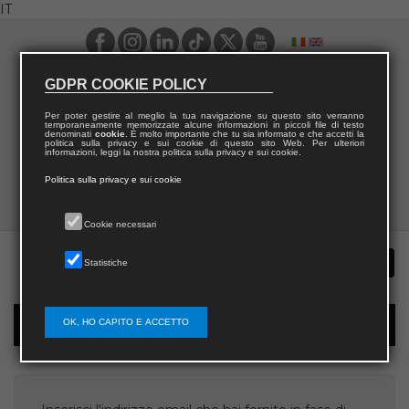
IT
GDPR COOKIE POLICY
Per poter gestire al meglio la tua navigazione su questo sito verranno
temporaneamente memorizzate alcune informazioni in piccoli file di testo
denominati
cookie
. È molto importante che tu sia informato e che accetti la
politica sulla privacy e sui cookie di questo sito Web. Per ulteriori
informazioni, leggi la nostra politica sulla privacy e sui cookie.
Politica sulla privacy e sui cookie
Cookie necessari
Statistiche
OK, HO CAPITO E ACCETTO
Recupera username