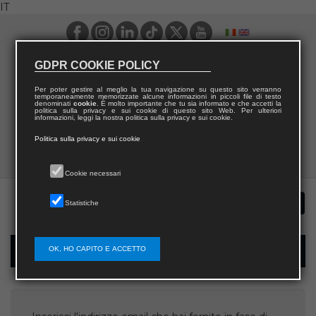
IT
GDPR COOKIE POLICY
Per poter gestire al meglio la tua navigazione su questo sito verranno
temporaneamente memorizzate alcune informazioni in piccoli file di testo
denominati
cookie
. È molto importante che tu sia informato e che accetti la
politica sulla privacy e sui cookie di questo sito Web. Per ulteriori
informazioni, leggi la nostra politica sulla privacy e sui cookie.
Politica sulla privacy e sui cookie
Cookie necessari
Statistiche
OK, HO CAPITO E ACCETTO
Recupera username