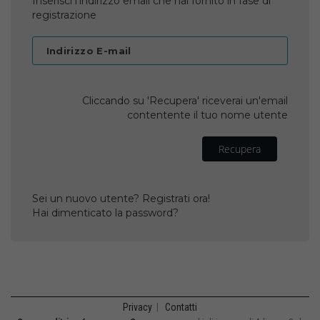
Inserisci l'indirizzo email che hai fornito in fase di
registrazione
Indirizzo E-mail
Cliccando su 'Recupera' riceverai un'email
contentente il tuo nome utente
Recupera
Sei un nuovo utente? Registrati ora!
Hai dimenticato la password?
Privacy
|
Contatti