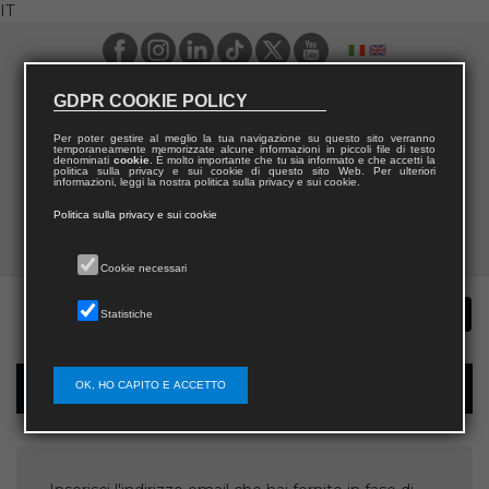
IT
GDPR COOKIE POLICY
Per poter gestire al meglio la tua navigazione su questo sito verranno
temporaneamente memorizzate alcune informazioni in piccoli file di testo
denominati
cookie
. È molto importante che tu sia informato e che accetti la
politica sulla privacy e sui cookie di questo sito Web. Per ulteriori
informazioni, leggi la nostra politica sulla privacy e sui cookie.
Politica sulla privacy e sui cookie
Cookie necessari
Statistiche
OK, HO CAPITO E ACCETTO
Recupera username