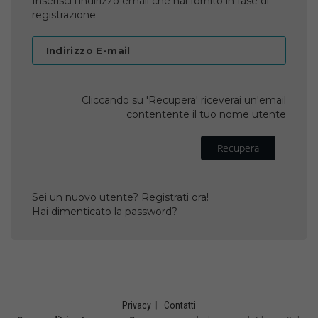
Inserisci l'indirizzo email che hai fornito in fase di
registrazione
Indirizzo E-mail
Cliccando su 'Recupera' riceverai un'email
contentente il tuo nome utente
Recupera
Sei un nuovo utente? Registrati ora!
Hai dimenticato la password?
Privacy
|
Contatti