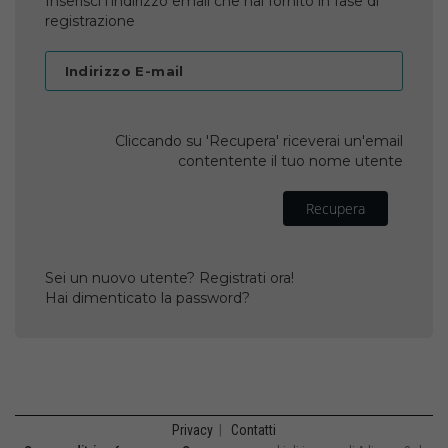
Inserisci l'indirizzo email che hai fornito in fase di
registrazione
Indirizzo E-mail
Cliccando su 'Recupera' riceverai un'email
contentente il tuo nome utente
Recupera
Sei un nuovo utente? Registrati ora!
Hai dimenticato la password?
Privacy
|
Contatti