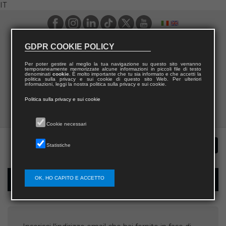
IT
GDPR COOKIE POLICY
Per poter gestire al meglio la tua navigazione su questo sito verranno
temporaneamente memorizzate alcune informazioni in piccoli file di testo
denominati
cookie
. È molto importante che tu sia informato e che accetti la
politica sulla privacy e sui cookie di questo sito Web. Per ulteriori
informazioni, leggi la nostra politica sulla privacy e sui cookie.
Politica sulla privacy e sui cookie
Cookie necessari
Statistiche
OK, HO CAPITO E ACCETTO
Recupera username