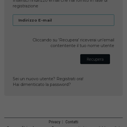
Inserisci l'indirizzo email che hai fornito in fase di
registrazione
Indirizzo E-mail
Cliccando su 'Recupera' riceverai un'email
contentente il tuo nome utente
Recupera
Sei un nuovo utente? Registrati ora!
Hai dimenticato la password?
Privacy
|
Contatti