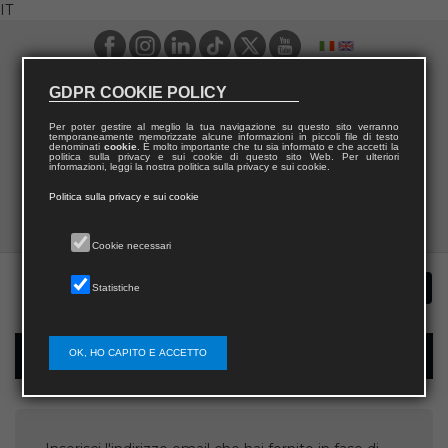
IT
GDPR COOKIE POLICY
Per poter gestire al meglio la tua navigazione su questo sito verranno
temporaneamente memorizzate alcune informazioni in piccoli file di testo
denominati
cookie
. È molto importante che tu sia informato e che accetti la
politica sulla privacy e sui cookie di questo sito Web. Per ulteriori
informazioni, leggi la nostra politica sulla privacy e sui cookie.
Politica sulla privacy e sui cookie
Cookie necessari
Statistiche
OK, HO CAPITO E ACCETTO
Recupera username