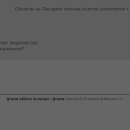
Cliccando su 'Recupera' riceverai un'email contentente 
te? Registrati ora!
la password?
@racne editrice
for
europe
e
@racne
sono marchi di impresa di Adiuvare S.r.l.