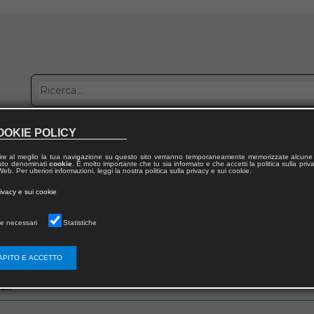
OOKIE POLICY
bblica con noi
Distribuzione
Lavora con noi
Contatti
ire al meglio la tua navigazione su questo sito verranno temporaneamente memorizzate alcune 
 testo denominati
cookie
. È molto importante che tu sia informato e che accetti la politica sulla priv
eb. Per ulteriori informazioni, leggi la nostra politica sulla privacy e sui cookie.
rivacy e sui cookie
e necessari
Statistiche
zo email che hai fornito in fase di registrazione
APITO E ACCETTO
ail