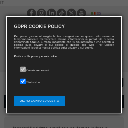
IT
GDPR COOKIE POLICY
Per poter gestire al meglio la tua navigazione su questo sito verranno
temporaneamente memorizzate alcune informazioni in piccoli file di testo
denominati
cookie
. È molto importante che tu sia informato e che accetti la
politica sulla privacy e sui cookie di questo sito Web. Per ulteriori
informazioni, leggi la nostra politica sulla privacy e sui cookie.
Politica sulla privacy e sui cookie
Cookie necessari
Statistiche
OK, HO CAPITO E ACCETTO
Recupera username