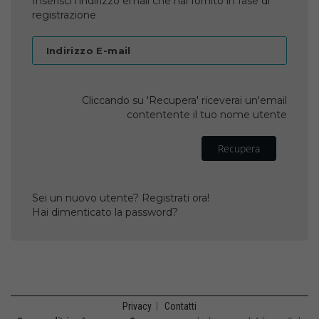
Inserisci l'indirizzo email che hai fornito in fase di
registrazione
Indirizzo E-mail
Cliccando su 'Recupera' riceverai un'email
contentente il tuo nome utente
Recupera
Sei un nuovo utente? Registrati ora!
Hai dimenticato la password?
Privacy
|
Contatti