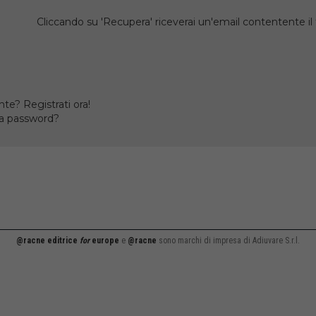
Cliccando su 'Recupera' riceverai un'email contentente 
te? Registrati ora!
la password?
@racne editrice
for
europe
e
@racne
sono marchi di impresa di Adiuvare S.r.l.