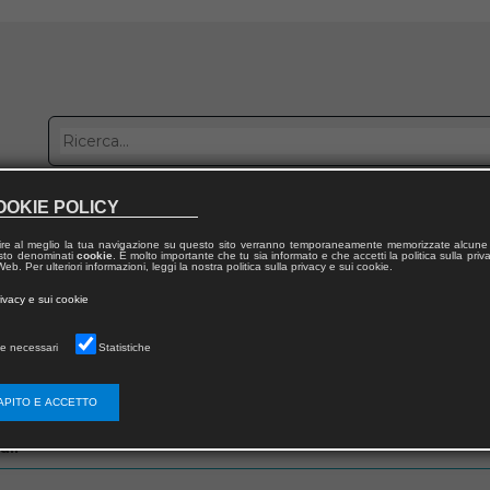
OOKIE POLICY
bblica con noi
Distribuzione
Lavora con noi
Contatti
ire al meglio la tua navigazione su questo sito verranno temporaneamente memorizzate alcune 
 testo denominati
cookie
. È molto importante che tu sia informato e che accetti la politica sulla priv
eb. Per ulteriori informazioni, leggi la nostra politica sulla privacy e sui cookie.
rivacy e sui cookie
e necessari
Statistiche
zo email che hai fornito in fase di registrazione
APITO E ACCETTO
ail