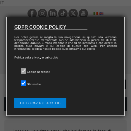
IT
GDPR COOKIE POLICY
Per poter gestire al meglio la tua navigazione su questo sito verranno
temporaneamente memorizzate alcune informazioni in piccoli file di testo
denominati
cookie
. È molto importante che tu sia informato e che accetti la
politica sulla privacy e sui cookie di questo sito Web. Per ulteriori
informazioni, leggi la nostra politica sulla privacy e sui cookie.
Politica sulla privacy e sui cookie
Cookie necessari
Statistiche
OK, HO CAPITO E ACCETTO
Recupera username