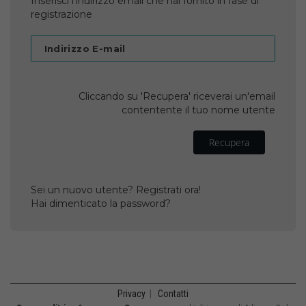
Inserisci l'indirizzo email che hai fornito in fase di
registrazione
Indirizzo E-mail
Cliccando su 'Recupera' riceverai un'email
contentente il tuo nome utente
Recupera
Sei un nuovo utente? Registrati ora!
Hai dimenticato la password?
Privacy
|
Contatti