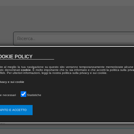
OOKIE POLICY
bblica con noi
Distribuzione
Lavora con noi
Contatti
ire al meglio la tua navigazione su questo sito verranno temporaneamente memorizzate alcune 
 testo denominati
cookie
. È molto importante che tu sia informato e che accetti la politica sulla priv
eb. Per ulteriori informazioni, leggi la nostra politica sulla privacy e sui cookie.
rivacy e sui cookie
e necessari
Statistiche
zo email che hai fornito in fase di registrazione
APITO E ACCETTO
ail