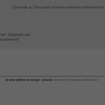
Cliccando su 'Recupera' riceverai un'email contentente 
te? Registrati ora!
la password?
@racne editrice
for
europe
e
@racne
sono marchi di impresa di Adiuvare S.r.l.