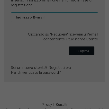
Inserisci l'indirizzo email che hai fornito in fase di
registrazione
Indirizzo E-mail
Cliccando su 'Recupera' riceverai un'email
contentente il tuo nome utente
Recupera
Sei un nuovo utente? Registrati ora!
Hai dimenticato la password?
Privacy
|
Contatti