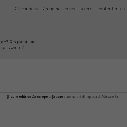
Cliccando su 'Recupera' riceverai un'email contentente 
te? Registrati ora!
la password?
@racne editrice
for
europe
e
@racne
sono marchi di impresa di Adiuvare S.r.l.