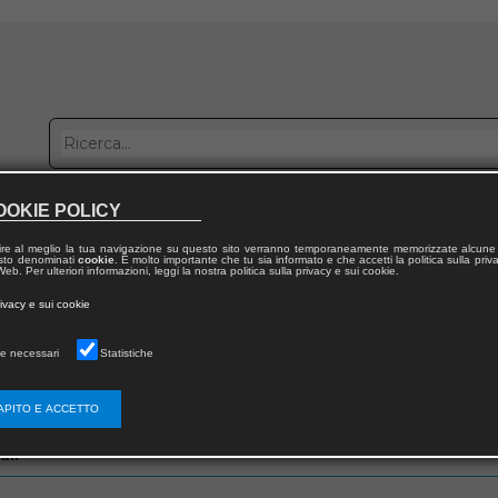
OOKIE POLICY
bblica con noi
Distribuzione
Lavora con noi
Contatti
ire al meglio la tua navigazione su questo sito verranno temporaneamente memorizzate alcune 
 testo denominati
cookie
. È molto importante che tu sia informato e che accetti la politica sulla priv
eb. Per ulteriori informazioni, leggi la nostra politica sulla privacy e sui cookie.
rivacy e sui cookie
e necessari
Statistiche
zo email che hai fornito in fase di registrazione
APITO E ACCETTO
ail