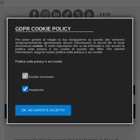
IT
GDPR COOKIE POLICY
Per poter gestire al meglio la tua navigazione su questo sito verranno
temporaneamente memorizzate alcune informazioni in piccoli file di testo
denominati
cookie
. È molto importante che tu sia informato e che accetti la
politica sulla privacy e sui cookie di questo sito Web. Per ulteriori
informazioni, leggi la nostra politica sulla privacy e sui cookie.
Politica sulla privacy e sui cookie
Cookie necessari
Statistiche
OK, HO CAPITO E ACCETTO
Recupera username