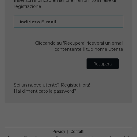
Inserisci l'indirizzo email che hai fornito in fase di
registrazione
Indirizzo E-mail
Cliccando su 'Recupera' riceverai un'email
contentente il tuo nome utente
Recupera
Sei un nuovo utente? Registrati ora!
Hai dimenticato la password?
Privacy
|
Contatti